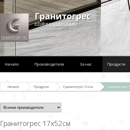
Гранитогрес
info@granitogres-bg.eu
Начало
Производители
За нас
Продукти
Начало
Продукти
Гранитогрес Cross
Гранитогрес 
Гранитогрес 17x52см