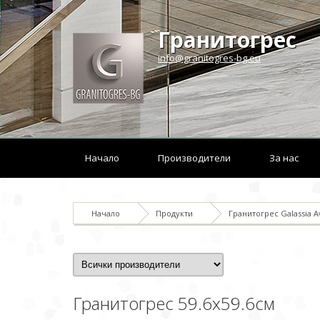
Гранитогрес
info@granitogres-bg.eu
Начало
Производители
За нас
Начало
Продукти
Гранитогрес Galassia A
Гранитогрес 59.6х59.6см