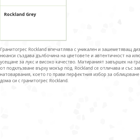
Rockland Grey
Гранитогрес Rockland впечатлява с уникален и зашеметяващ ди
нюанси създава дълбочина на цветовете и автентичност на илюз
усещане за лукс и високо качество. Матираният завършек на гр
от подхлъзване върху мокър под. Rockland се отличава и със з
натоварвания, което го прави перфектния избор за облицоване
дома си с гранитогрес Rockland.