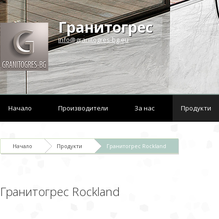
Гранитогрес
info@granitogres-bg.eu
Начало
Производители
За нас
Продукти
Начало
Продукти
Гранитогрес Rockland
Гранитогрес Rockland