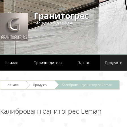
Гранитогрес
info@granitogres-bg.eu
Начало
Производители
За нас
Продукти
Начало
Продукти
Калиброван гранитогрес Leman
Калиброван гранитогрес Leman