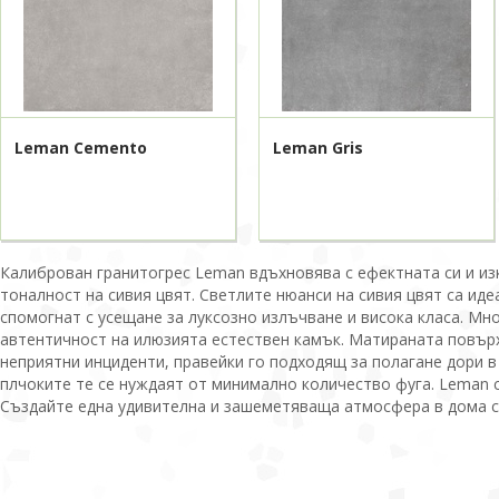
Leman Cemento
Leman Gris
Калиброван гранитогрес Leman вдъхновява с ефектната си и из
тоналност на сивия цвят. Светлите нюанси на сивия цвят са ид
спомогнат с усещане за луксозно излъчване и висока класа. М
автентичност на илюзията естествен камък. Матираната повърх
неприятни инциденти, правейки го подходящ за полагане дори в 
плчоките те се нуждаят от минимално количество фуга. Leman с
Създайте една удивителна и зашеметяваща атмосфера в дома с