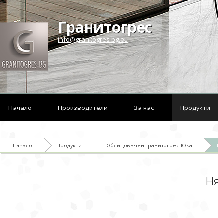
Гранитогрес
info@granitogres-bg.eu
Начало
Производители
За нас
Продукти
Начало
Продукти
Облицовъчен гранитогрес Юка
Ня