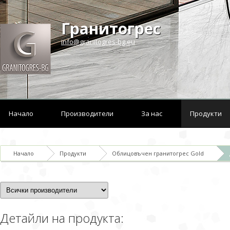
Гранитогрес
info@granitogres-bg.eu
Начало
Производители
За нас
Продукти
Начало
Продукти
Облицовъчен гранитогрес Gold
Детайли на продукта: