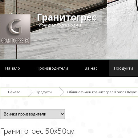
Гранитогрес
info@granitogres-bg.eu
Начало
Производители
За нас
Продукти
Начало
Продукти
Облицовъчен гранитогрес Kronos Beyaz
Гранитогрес 50x50см