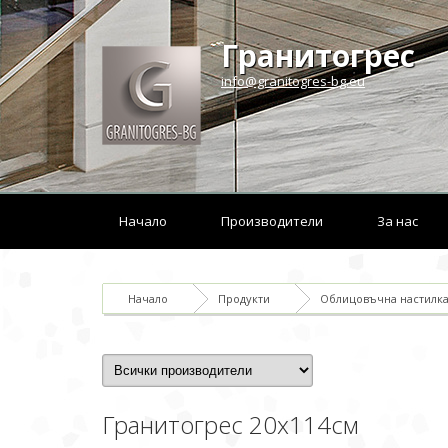
Гранитогрес
info@granitogres-bg.eu
Начало
Производители
За нас
Начало
Продукти
Облицовъчна настилка 
Гранитогрес 20x114см