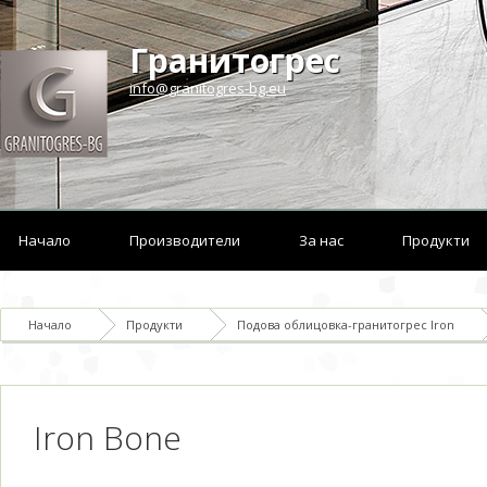
Гранитогрес
info@granitogres-bg.eu
Начало
Производители
За нас
Продукти
Начало
Продукти
Подова облицовка-гранитогрес Iron
Iron Bone