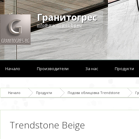
Гранитогрес
info@granitogres-bg.eu
Начало
Производители
За нас
Продукти
Начало
Продукти
Подова облицовка Trendstone
Гр
Trendstone Beige