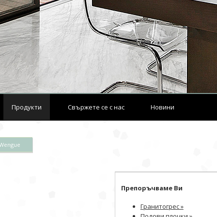
Продукти
Свържете се с нас
Новини
 Wengue
Препоръчваме Ви
Гранитогрес »
Подови плочки »