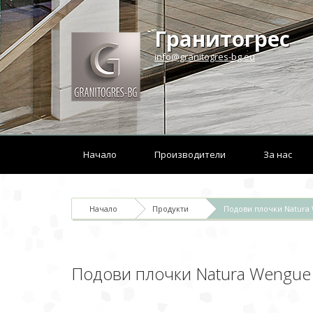
Гранитогрес
info@granitogres-bg.eu
Начало
Производители
За нас
Начало
Продукти
Подови плочки Natura
Подови плочки Natura Wengue