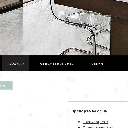
Продукти
Свържете се с нас
Новини
илка
Препоръчваме Ви
Гранитогрес »
Подови плочки »