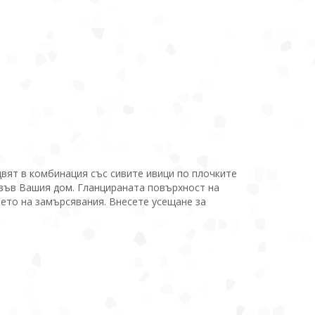
цвят в комбинация със сивите ивици по плочките
 във Вашия дом. Гланцираната повърхност на
нето на замърсявания. Внесете усещане за