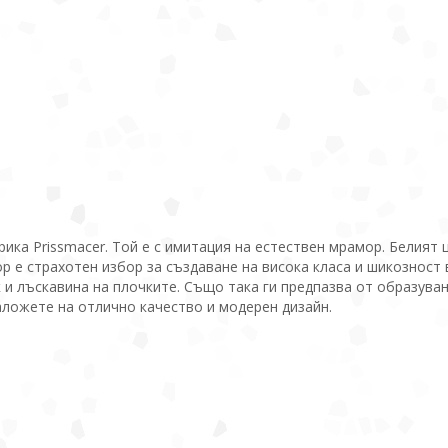
ика Prissmacer. Той е с имитация на естествен мрамор. Белият 
р е страхотен избор за създаване на висока класа и шикозност
 и лъскавина на плочките. Също така ги предпазва от образува
Заложете на отлично качество и модерен дизайн.