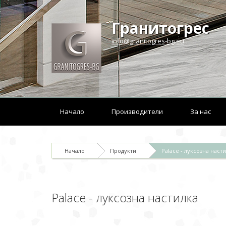
Гранитогрес
info@granitogres-bg.eu
Начало
Производители
За нас
Начало
Продукти
Palace - луксозна наст
Palace - луксозна настилка