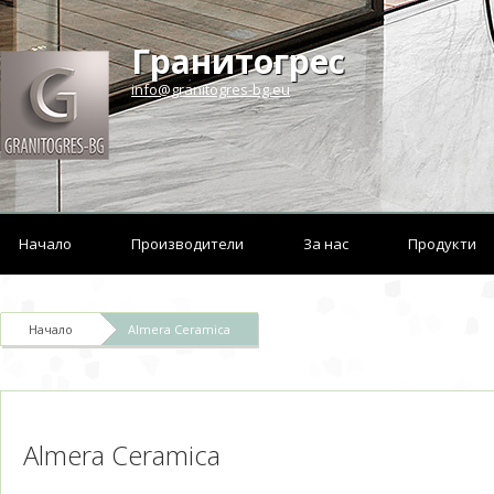
Гранитогрес
info@granitogres-bg.eu
Начало
Производители
За нас
Продукти
Начало
Almera Ceramica
Almera Ceramica